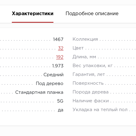
Характеристики
Подробное описание
минат для жилой эксплуатации", так как ламинат My Ste
Коллекция
1467
 AC4, надежную влагостойкую замковую систему Megalo
Цвет
32
напольного покрытия.
Длина, мм
192
Вес упаковки, кг
1.973
Гарантия, лет
Средний
Поверхность
Под дерево
Порода дерева
Стандартная планка
Наличие фаски
5G
Укладка на теплый пол
да