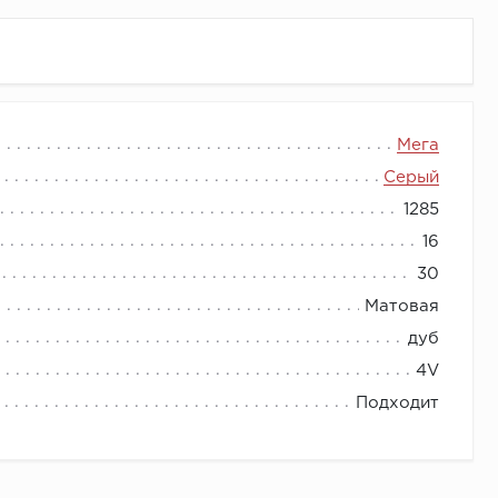
p Мега 32-го класса имеет плотную HDF-плиту
Мега
c Aqua Protect, которая обеспечит легкую,
Серый
1285
16
30
Матовая
дуб
4V
Подходит