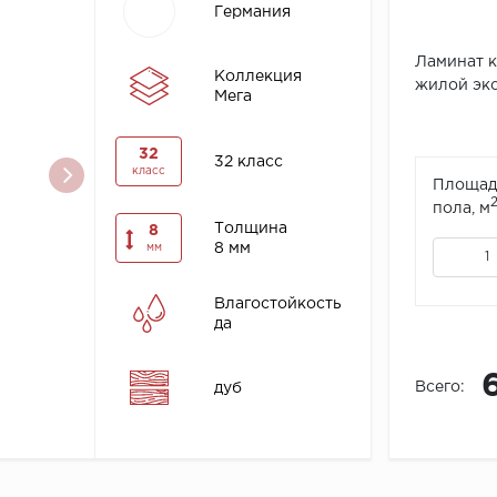
Германия
Ламинат к
Коллекция
жилой экс
Мега
32
32 класс
класс
Площад
пола, м
Толщина
8
8 мм
мм
Влагостойкость
да
Всего:
дуб