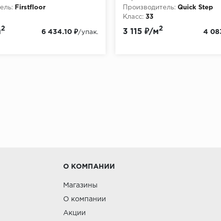
ель:
Firstfloor
Производитель:
Quick Step
Класс:
33
:
8
Толщина, мм:
12
2
2
м
3 115 ₽/м
6 434.10 ₽
4 08
/упак.
О КОМПАНИИ
Магазины
О компании
Акции