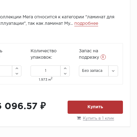
оллекции Мега относится к категории "ламинат для
плуатации", так как ламинат My...
подробнее
ь
Количество
Запас на
i
2
упаковок:
подрезку
Без запаса
2
1.973 м
6 096.57 ₽
Купить
Купить в 1 клик