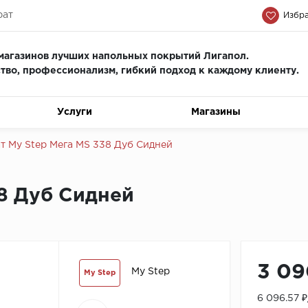
рат
Избра
магазинов лучших напольных покрытий Лигапол.
тво, профессионализм, гиб
кий подход к каждому клиенту.
Услуги
Магазины
т My Step Мега MS 338 Дуб Сидней
8 Дуб Сидней
3 09
My Step
My Step
6 096.57 