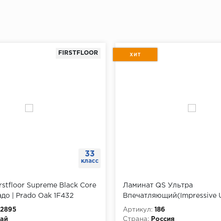
FIRSTFLOOR
ХИТ
33
класс
rstfloor Supreme Black Core
Ламинат QS Ультра
до | Prado Oak 1F432
Впечатляющий(Impressive U
IMU3105 Доска белого дуба
2895
Артикул:
186
лакированная
ай
Страна:
Россия