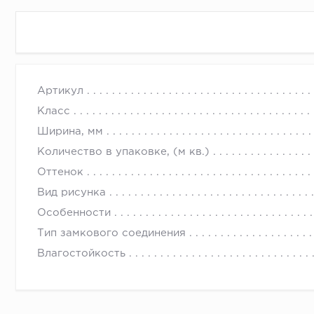
Ламинат коллекции Мега относится к категории "ла
Артикул
толщиной 8 мм, износоустойчивость по Табер тесту
Класс
быструю укладку, а еще и высокую долговечность 
Ширина, мм
Количество в упаковке, (м кв.)
Оттенок
Вид рисунка
Особенности
Тип замкового соединения
Влагостойкость