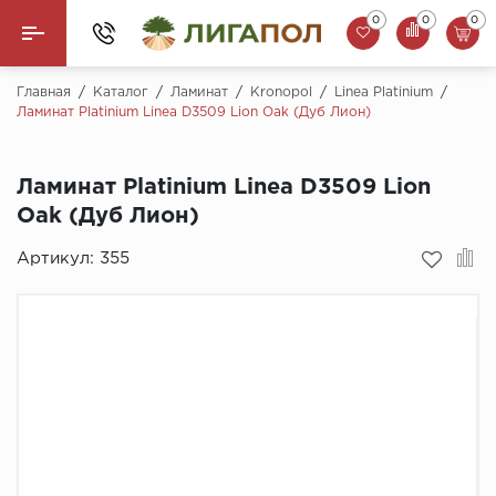
0
0
0
Назад
Главная
/
Каталог
/
Ламинат
/
Kronopol
/
Linea Platinium
/
Ламинат Platinium Linea D3509 Lion Oak (Дуб Лион)
Ламинат
Ламинат Platinium Linea D3509 Lion
Кварцвинил (LVT)
Oak (Дуб Лион)
Паркетная доска
Артикул:
355
SPC Ламинат
Инженерная доска
Плинтус
MSPC ламинат
Стеновые панели