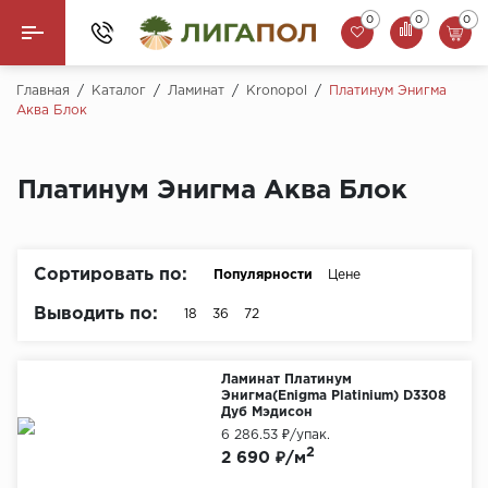
0
0
0
Назад
Главная
/
Каталог
/
Ламинат
/
Kronopol
/
Платинум Энигма
Аква Блок
Ламинат
Кварцвинил (LVT)
Платинум Энигма Аква Блок
Паркетная доска
Сортировать по:
Популярности
Цене
SPC Ламинат
Выводить по:
18
36
72
Инженерная доска
Плинтус
Ламинат Платинум
Энигма(Enigma Platinium) D3308
Дуб Мэдисон
MSPC ламинат
6 286.53 ₽
/упак.
2
2 690 ₽/м
Стеновые панели