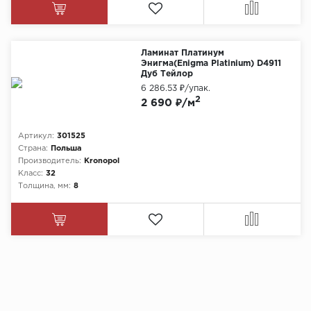
Ламинат Платинум
Энигма(Enigma Platinium) D4911
Дуб Тейлор
6 286.53 ₽
/упак.
2
2 690 ₽/м
Артикул:
301525
Страна:
Польша
Производитель:
Kronopol
Класс:
32
Толщина, мм:
8