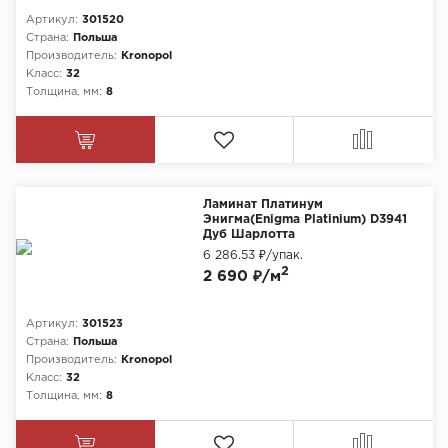
Артикул:
301520
Химия
Страна:
Польша
Производитель:
Kronopol
Класс:
32
Толщина, мм:
8
Ламинат Платинум
Энигма(Enigma Platinium) D3941
Дуб Шарлотта
6 286.53 ₽
/упак.
2
2 690 ₽/м
Артикул:
301523
Страна:
Польша
Производитель:
Kronopol
Класс:
32
Толщина, мм:
8