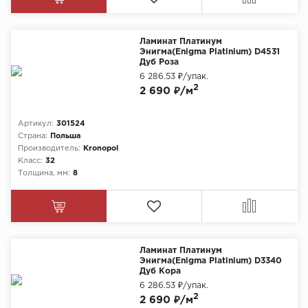
Ламинат Платинум
Энигма(Enigma Platinium) D4531
Дуб Роза
6 286.53 ₽
/упак.
2
2 690 ₽/м
Артикул:
301524
Страна:
Польша
Производитель:
Kronopol
Класс:
32
Толщина, мм:
8
Ламинат Платинум
Энигма(Enigma Platinium) D3340
Дуб Кора
6 286.53 ₽
/упак.
2
2 690 ₽/м