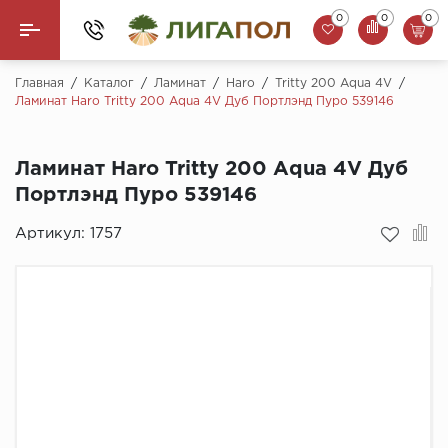
0
0
0
Назад
Главная
/
Каталог
/
Ламинат
/
Haro
/
Tritty 200 Aqua 4V
/
Ламинат Haro Tritty 200 Aqua 4V Дуб Портлэнд Пуро 539146
Ламинат
Ламинат Haro Tritty 200 Aqua 4V Дуб
Кварцвинил (LVT)
Портлэнд Пуро 539146
Паркетная доска
Артикул:
1757
SPC Ламинат
Инженерная доска
Плинтус
MSPC ламинат
Стеновые панели