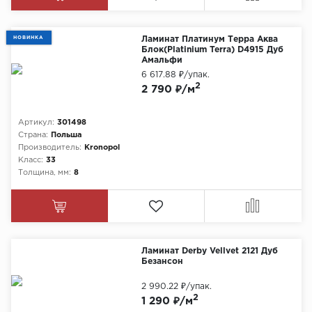
НОВИНКА
Ламинат Платинум Терра Аква
Блок(Platinium Terra) D4915 Дуб
Амальфи
6 617.88 ₽
/упак.
2
2 790 ₽/м
Артикул:
301498
Страна:
Польша
Производитель:
Kronopol
Класс:
33
Толщина, мм:
8
Ламинат Derby Vellvet 2121 Дуб
Безансон
2 990.22 ₽
/упак.
2
1 290 ₽/м