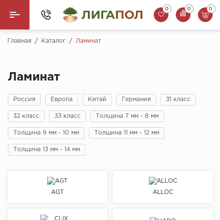
0
0
0
Назад
Главная
/
Каталог
/
Ламинат
Ламинат
Ламинат
Кварцвинил (LVT)
Россия
Европа
Китай
Германия
31 класс
Паркетная доска
32 класс
33 класс
Толщина 7 мм - 8 мм
SPC Ламинат
Толщина 9 мм - 10 мм
Толщина 11 мм - 12 мм
Инженерная доска
Толщина 13 мм - 14 мм
Плинтус
AGT
ALLOC
MSPC ламинат
Стеновые панели