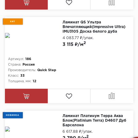
ХИТ
Ламинат QS Ультра
Впечатляющий(Impressive Ultra)
IMU3105 Доска белого дуба
лакированная
4 083.77 ₽
/упак.
2
3 115 ₽/м
Артикул:
186
Страна:
Россия
Производитель:
Quick Step
Класс:
33
Толщина, мм:
12
НОВИНКА
Ламинат Платинум Терра Аква
Блок(Platinium Terra) D4607 Дуб
Барселона
6 617.88 ₽
/упак.
2