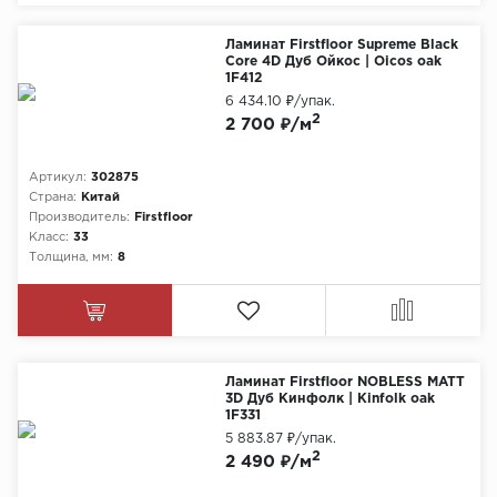
Ламинат Firstfloor Supreme Black
Core 4D Дуб Ойкос | Oicos oak
1F412
6 434.10 ₽
/упак.
2
2 700 ₽/м
Артикул:
302875
Страна:
Китай
Производитель:
Firstfloor
Класс:
33
Толщина, мм:
8
Ламинат Firstfloor NOBLESS MATT
3D Дуб Кинфолк | Kinfolk oak
1F331
5 883.87 ₽
/упак.
2
2 490 ₽/м