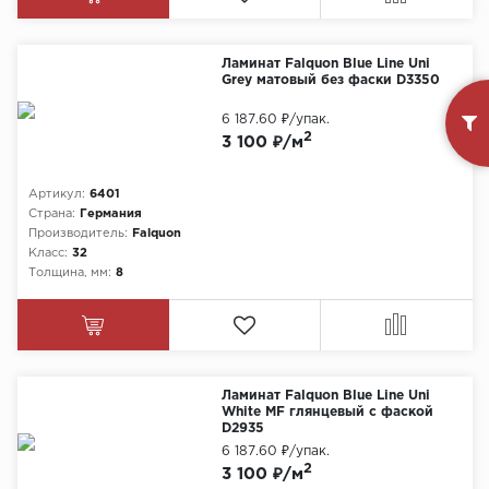
Ламинат Falquon Blue Line Uni
Grey матовый без фаски D3350
6 187.60 ₽
/упак.
2
3 100 ₽/м
Артикул:
6401
Страна:
Германия
Производитель:
Falquon
Класс:
32
Толщина, мм:
8
Ламинат Falquon Blue Line Uni
White MF глянцевый с фаской
D2935
6 187.60 ₽
/упак.
2
3 100 ₽/м