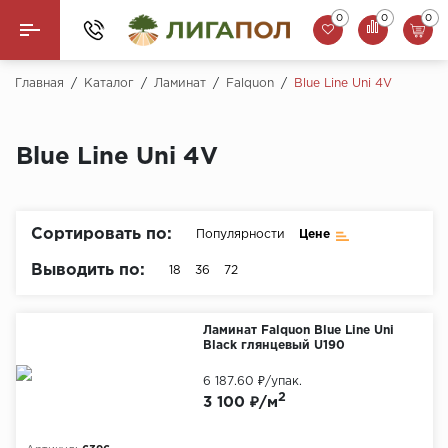
0
0
0
Назад
Главная
/
Каталог
/
Ламинат
/
Falquon
/
Blue Line Uni 4V
Ламинат
Blue Line Uni 4V
Кварцвинил (LVT)
Паркетная доска
Сортировать по:
Популярности
Цене
SPC Ламинат
Выводить по:
18
36
72
Инженерная доска
Ламинат Falquon Blue Line Uni
Black глянцевый U190
Плинтус
6 187.60 ₽
/упак.
MSPC ламинат
2
3 100 ₽/м
Стеновые панели