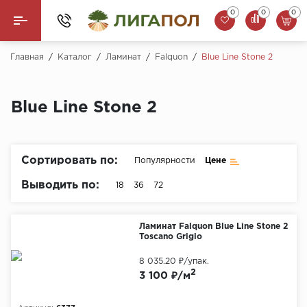
0
0
0
Назад
Главная
/
Каталог
/
Ламинат
/
Falquon
/
Blue Line Stone 2
Ламинат
Blue Line Stone 2
Кварцвинил (LVT)
Паркетная доска
Сортировать по:
Популярности
Цене
SPC Ламинат
Выводить по:
18
36
72
Инженерная доска
Ламинат Falquon Blue Line Stone 2
Toscano Grigio
Плинтус
8 035.20 ₽
/упак.
MSPC ламинат
2
3 100 ₽/м
Стеновые панели