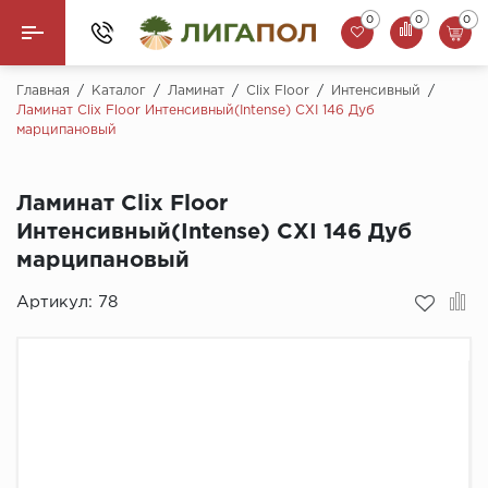
0
0
0
Назад
Главная
/
Каталог
/
Ламинат
/
Clix Floor
/
Интенсивный
/
Ламинат Clix Floor Интенсивный(Intense) CXI 146 Дуб
марципановый
Ламинат
Кварцвинил (LVT)
Ламинат Clix Floor
Интенсивный(Intense) CXI 146 Дуб
Паркетная доска
марципановый
SPC Ламинат
Артикул:
78
Инженерная доска
Плинтус
MSPC ламинат
Стеновые панели