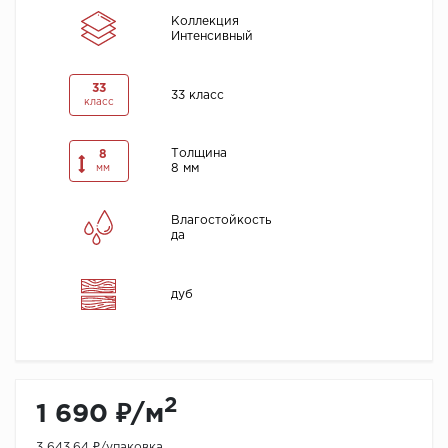
Коллекция
Интенсивный
33
33 класс
класс
Толщина
8
8 мм
мм
Влагостойкость
да
дуб
2
1 690 ₽/м
3 643.64 ₽/упаковка