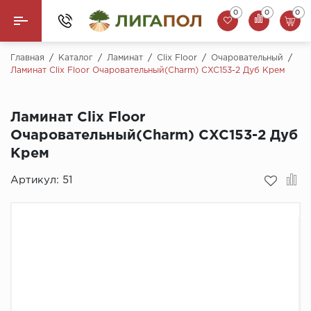
0
0
0
Назад
Главная
/
Каталог
/
Ламинат
/
Clix Floor
/
Очаровательный
/
Ламинат Clix Floor Очаровательный(Charm) CXC153-2 Дуб Крем
Ламинат
Ламинат Clix Floor
Кварцвинил (LVT)
Очаровательный(Charm) CXC153-2 Дуб
Паркетная доска
Крем
SPC Ламинат
Артикул:
51
Инженерная доска
Плинтус
MSPC ламинат
Стеновые панели