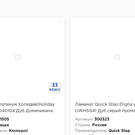
33
класс
латинум Холидей(Holiday
Ламинат Quick Step Eligna 
 D40104 Дуб Доминикана
UWH5041 Дуб серый пром
1505
Артикул:
300323
льша
Страна:
Россия
ель:
Kronopol
Производитель:
Quick Step