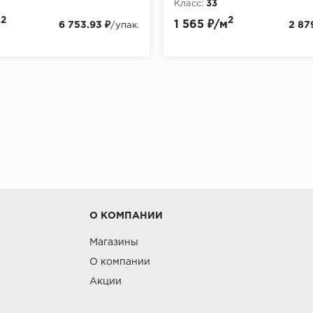
Класс:
33
:
8
Толщина, мм:
8
2
2
м
1 565 ₽/м
6 753.93 ₽
2 87
/упак.
О КОМПАНИИ
Магазины
О компании
Акции