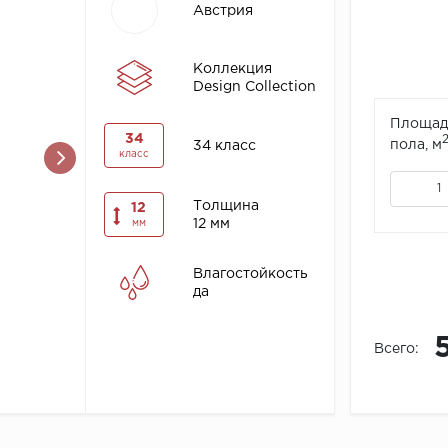
Австрия
Коллекция
Design Collection
Площад
34
пола, м
34 класс
класс
Толщина
12
12 мм
мм
Влагостойкость
да
Всего: