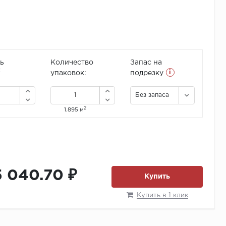
ь
Количество
Запас на
i
2
упаковок:
подрезку
Без запаса
2
1.895 м
5 040.70 ₽
Купить
Купить в 1 клик