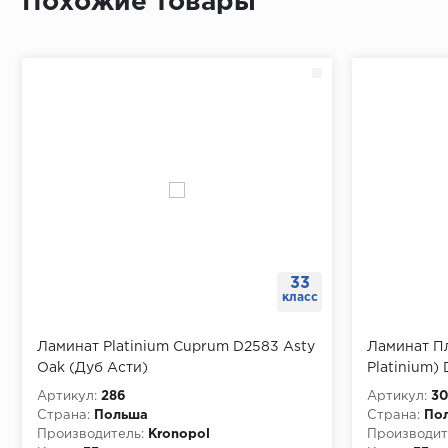
Похожие товары
33
класс
Ламинат Platinium Cuprum D2583 Asty
Ламинат П
Oak (Дуб Асти)
Platinium)
Артикул:
286
Артикул:
30
Страна:
Польша
Страна:
По
Производитель:
Kronopol
Производит