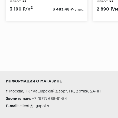
Класс:
33
Класс:
33
Толщина, мм:
12
Толщина, мм
2
3 190 ₽/м
2 890 ₽/
3 483.48 ₽
/упак.
ИНФОРМАЦИЯ О МАГАЗИНЕ
г. Москва, ТК "Каширский Двор", 1 к., 2 этаж, 2А-1П
Звоните нам:
+7 (977) 688-91-54
E-mail:
client@ligapol.ru