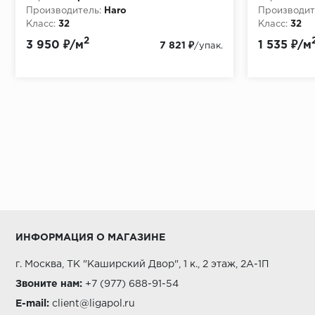
Производитель:
Haro
Производит
Класс:
32
Класс:
32
Толщина, мм:
8
Толщина, мм
2
3 950 ₽/м
1 535 ₽/м
7 821 ₽
/упак.
ИНФОРМАЦИЯ О МАГАЗИНЕ
г. Москва, ТК "Каширский Двор", 1 к., 2 этаж, 2А-1П
Звоните нам:
+7 (977) 688-91-54
E-mail:
client@ligapol.ru