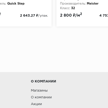
ель:
Quick Step
Производитель:
Meister
Класс:
32
:
8
Толщина, мм:
10
2
2
2 800 ₽/м
2 643.27 ₽
4 75
/упак.
О КОМПАНИИ
Магазины
О компании
Акции