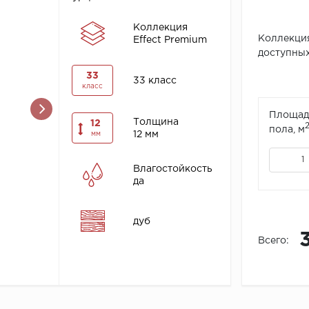
Коллекция
Коллекци
Effect Premium
доступных
33
33 класс
класс
Площад
Толщина
12
пола, м
12 мм
мм
Влагостойкость
да
дуб
Всего: