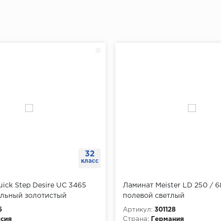
32
класс
ick Step Desire UC 3465
Ламинат Meister LD 250 / 
альный золотистый
полевой светлый
5
Артикул:
301128
сия
Страна:
Германия