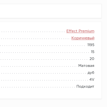
напольных покрытий.
Effect Premium
показателю набухания плиты этот ламинат в два
Коричневый
1195
15
20
Матовая
дуб
4V
Подходит