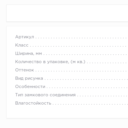
Коллекция ламината AGT Эффект Премиум — одна из
Артикул
В составе плиты использована древесина хвойных п
Класс
раза меньше изменяется при воздействии воды, чем
Ширина, мм
Замки обработаны восковым гелем. Такая обработк
Количество в упаковке, (м кв.)
Оттенок
Вид рисунка
Особенности
Тип замкового соединения
Влагостойкость