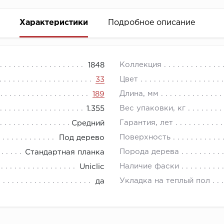
Характеристики
Подробное описание
 лучших и доступных среди представленных на рынке 
Коллекция
1848
ород, которая слабо реагирует на контакт с водой. По 
Цвет
33
 обычный ламинат. Выдерживает под водой до 1 часа.
Длина, мм
189
а не дает разбухать и отслаиваться кромкам ламината.
Вес упаковки, кг
1.355
Гарантия, лет
Средний
Поверхность
Под дерево
Порода дерева
Стандартная планка
Наличие фаски
Uniclic
Укладка на теплый пол
да