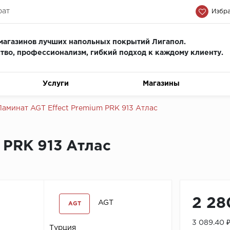
рат
Избра
магазинов лучших напольных покрытий Лигапол.
тво, профессионализм, гиб
кий подход к каждому клиенту.
Услуги
Магазины
Ламинат AGT Effect Premium PRK 913 Атлас
 PRK 913 Атлас
2 28
AGT
AGT
3 089.40 
Турция