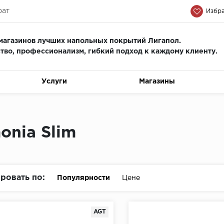
рат
Избра
магазинов лучших напольных покрытий Лигапол.
тво, профессионализм, гиб
кий подход к каждому клиенту.
Услуги
Магазины
onia Slim
ровать по:
Популярности
Цене
AGT