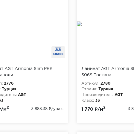
33
класс
т AGT Armonia Slim PRK
Ламинат AGT Armonia S
Наполи
306S Тоскана
л:
2776
Артикул:
2780
:
Турция
Страна:
Турция
одитель:
AGT
Производитель:
AGT
33
Класс:
33
, мм:
8
Толщина, мм:
8
2
2
₽/м
3 883.38 ₽
/упак.
1 770 ₽/м
3 8