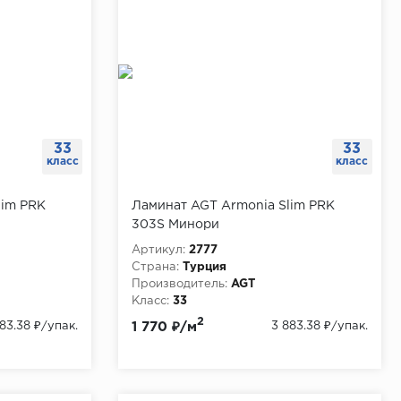
33
33
класс
класс
lim PRK
Ламинат AGT Armonia Slim PRK
303S Минори
Артикул:
2777
Страна:
Турция
Производитель:
AGT
Класс:
33
Толщина, мм:
8
2
83.38 ₽
/упак.
1 770 ₽/м
3 883.38 ₽
/упак.