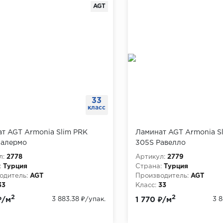
AGT
33
класс
т AGT Armonia Slim PRK
Ламинат AGT Armonia S
Палермо
305S Равелло
л:
2778
Артикул:
2779
:
Турция
Страна:
Турция
одитель:
AGT
Производитель:
AGT
33
Класс:
33
, мм:
8
Толщина, мм:
8
2
2
₽/м
3 883.38 ₽
/упак.
1 770 ₽/м
3 8