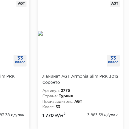
AGT
AGT
33
33
класс
класс
lim PRK
Ламинат AGT Armonia Slim PRK 301S
Соренто
Артикул:
2775
Страна:
Турция
Производитель:
AGT
Класс:
33
Толщина, мм:
8
2
83.38 ₽
/упак.
1 770 ₽/м
3 883.38 ₽
/упак.