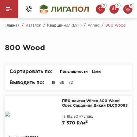
0
0
0
Назад
Главная
/
Каталог
/
Кварцвинил (LVT)
/
Wineo
/
800 Wood
Ламинат
800 Wood
Кварцвинил (LVT)
Паркетная доска
Сортировать по:
Популярности
Цене
SPC Ламинат
Выводить по:
18
36
72
Инженерная доска
ПВХ-плитка Wineo 800 Wood
Орех Сардиния Дикий DLC00083
Плинтус
13 192.30 ₽
/упак.
MSPC ламинат
2
7 370 ₽/м
Стеновые панели