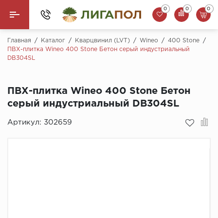
0
0
0
Назад
Главная
/
Каталог
/
Кварцвинил (LVT)
/
Wineo
/
400 Stone
/
ПВХ-плитка Wineo 400 Stone Бетон серый индустриальный
DB304SL
Ламинат
Кварцвинил (LVT)
ПВХ-плитка Wineo 400 Stone Бетон
серый индустриальный DB304SL
Паркетная доска
Артикул:
302659
SPC Ламинат
Инженерная доска
Плинтус
MSPC ламинат
Стеновые панели