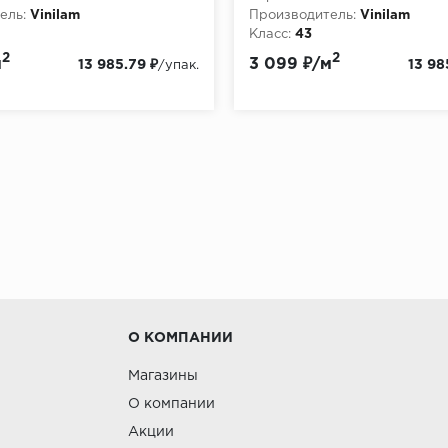
ель:
Vinilam
Производитель:
Vinilam
Класс:
43
:
2.5
Толщина, мм:
2.5
2
2
м
3 099 ₽/м
13 985.79 ₽
13 98
/упак.
О КОМПАНИИ
Магазины
О компании
Акции