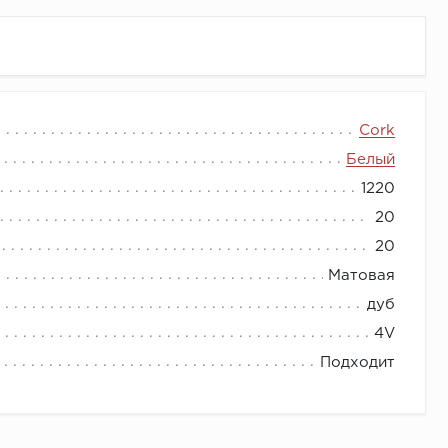
 и керамической плитки. Плитка изготовлена в
Cork
 класса износостойкости будет радовать хозяев
Белый
и.
1220
20
20
Матовая
дуб
4V
Подходит