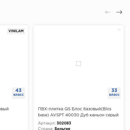
VINILAM
43
33
класс
класс
евый
ПВХ-плитка QS Блос базовый(Blos
base) AVSPT 40030 Дуб каньон серый
пилёный
Артикул:
302083
Страна:
Бельгия