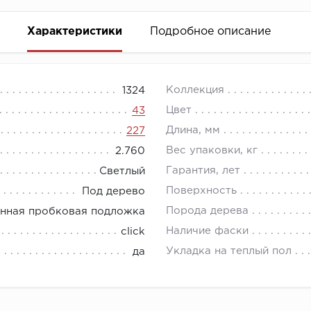
Характеристики
Подробное описание
е, которое включает преимущества линолеума, ламината
Коллекция
1324
о высокопрочное, влагостойкое напольное покрытие 43
Цвет
43
спользования как в жилом так и коммерческом помещени
Длина, мм
227
Вес упаковки, кг
2.760
Гарантия, лет
Светлый
Поверхность
Под дерево
Порода дерева
нная пробковая подложка
Наличие фаски
click
Укладка на теплый пол
да