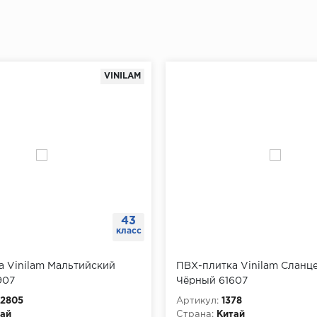
VINILAM
43
класс
а Vinilam Мальтийский
ПВХ-плитка Vinilam Сланц
907
Чёрный 61607
2805
Артикул:
1378
ай
Страна:
Китай