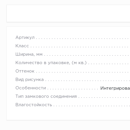
Виниловый ламинат Vinilam — современное покрыти
Артикул
соответствии с высокими стандартами качества. Эт
Класс
неизменной красотой не один год. Подходит для и
Ширина, мм
Количество в упаковке, (м кв.)
Оттенок
Вид рисунка
Особенности
Интегрирова
Тип замкового соединения
Влагостойкость