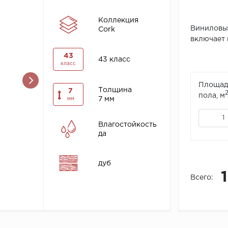
Коллекция
Виниловый
Cork
включает 
43
43 класс
класс
Площад
Толщина
7
пола, м
7 мм
мм
Влагостойкость
да
дуб
Всего: