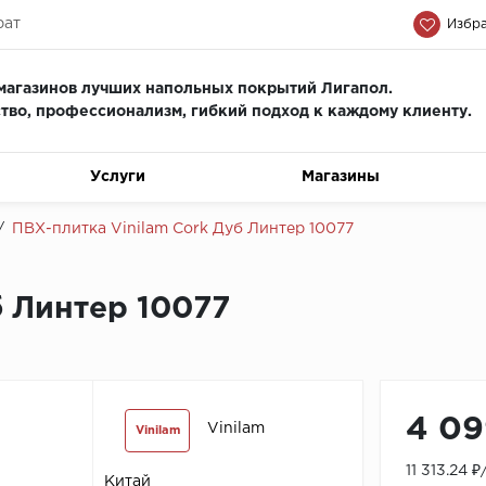
рат
Избра
магазинов лучших напольных покрытий Лигапол.
тво, профессионализм, гиб
кий подход к каждому клиенту.
Услуги
Магазины
/
ПВХ-плитка Vinilam Cork Дуб Линтер 10077
б Линтер 10077
4 09
Vinilam
Vinilam
11 313.24 
Китай