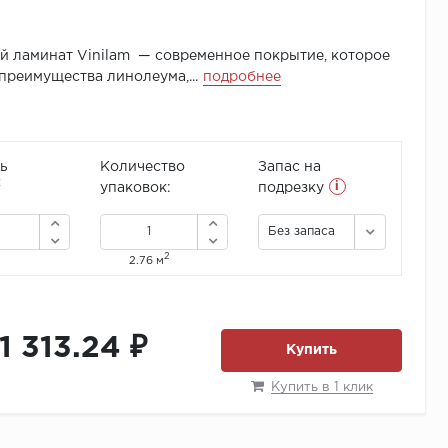
 ламинат Vinilam — современное покрытие, которое
преимущества линолеума,...
подробнее
ь
Количество
Запас на
i
2
упаковок:
подрезку
Без запаса
2
2.76 м
11 313.24 ₽
Купить
Купить в 1 клик