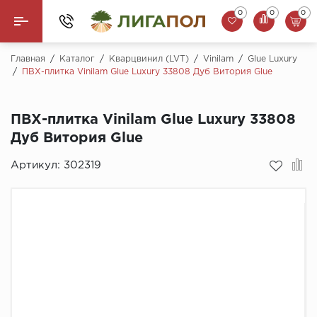
0
0
0
Назад
Главная
/
Каталог
/
Кварцвинил (LVT)
/
Vinilam
/
Glue Luxury
/
ПВХ-плитка Vinilam Glue Luxury 33808 Дуб Витория Glue
Ламинат
ПВХ-плитка Vinilam Glue Luxury 33808
Кварцвинил (LVT)
Дуб Витория Glue
Паркетная доска
Артикул:
302319
SPC Ламинат
Инженерная доска
Плинтус
MSPC ламинат
Стеновые панели