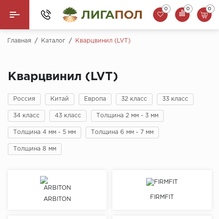
0
0
0
Назад
Главная
/
Каталог
/
Кварцвинил (LVT)
Ламинат
Кварцвинил (LVT)
Кварцвинил (LVT)
Россия
Китай
Европа
32 класс
33 класс
Паркетная доска
34 класс
43 класс
Толщина 2 мм - 3 мм
SPC Ламинат
Толщина 4 мм - 5 мм
Толщина 6 мм - 7 мм
Инженерная доска
Толщина 8 мм
Плинтус
MSPC ламинат
FIRMFIT
ARBITON
Стеновые панели