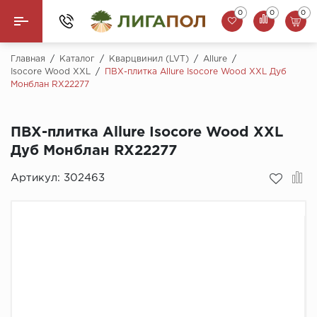
0
0
0
Назад
Главная
/
Каталог
/
Кварцвинил (LVT)
/
Allure
/
Isocore Wood XXL
/
ПВХ-плитка Allure Isocore Wood XXL Дуб
Монблан RX22277
Ламинат
Кварцвинил (LVT)
ПВХ-плитка Allure Isocore Wood XXL
Дуб Монблан RX22277
Паркетная доска
Артикул:
302463
SPC Ламинат
Инженерная доска
Плинтус
MSPC ламинат
Стеновые панели