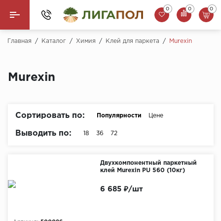
0
0
0
Назад
Главная
/
Каталог
/
Химия
/
Клей для паркета
/
Murexin
Ламинат
Murexin
Кварцвинил (LVT)
Паркетная доска
Сортировать по:
Популярности
Цене
SPC Ламинат
Выводить по:
18
36
72
Инженерная доска
Двухкомпонентный паркетный
клей Murexin PU 560 (10кг)
Плинтус
6 685 ₽/шт
MSPC ламинат
Стеновые панели