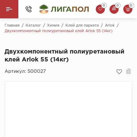
0
0
0
Назад
Главная
/
Каталог
/
Химия
/
Клей для паркета
/
Arlok
/
Двухкомпонентный полиуретановый клей Arlok 55 (14кг)
Ламинат
Двухкомпонентный полиуретановый
Кварцвинил (LVT)
клей Arlok 55 (14кг)
Паркетная доска
Артикул:
500027
SPC Ламинат
Инженерная доска
Плинтус
MSPC ламинат
Стеновые панели